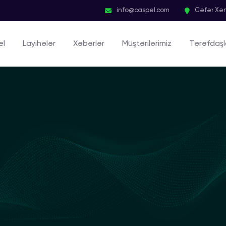
info@caspel.com
Cəfər Xən
el
Layihələr
Xəbərlər
Müştərilərimiz
Tərəfdaşl