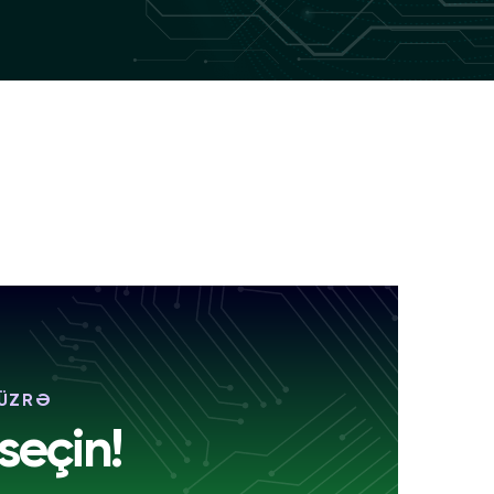
 ÜZRƏ
seçin!