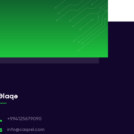
Əlaqə
+994125679090
info@caspel.com