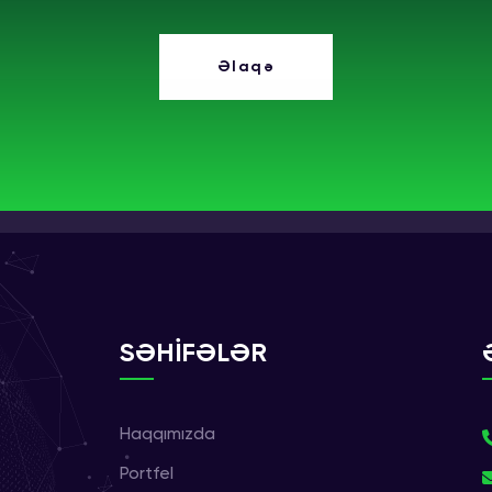
Əlaqə
SƏHİFƏLƏR
Haqqımızda
Portfel