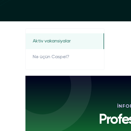
Aktiv vakansiyalar
Nə üçün Caspel?
İNFO
Profe