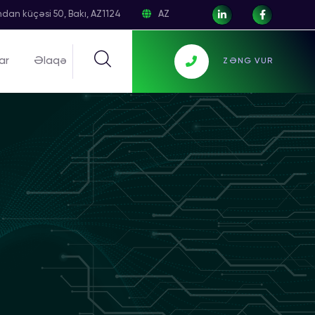
dan küçəsi 50, Bakı, AZ1124
AZ
ar
Əlaqə
ZƏNG VUR